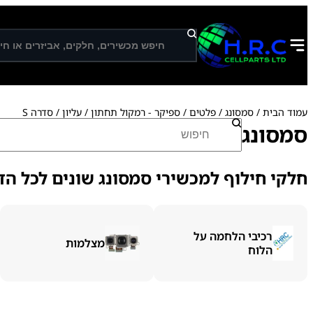
ח
י
פ
ו
ש
עמוד הבית
/
סמסונג
/
פלטים
/
ספיקר - רמקול תחתון / עליון
/ סדרה S
ח
סמסונג
י
פ
ו
חלקי חילוף למכשירי סמסונג שונים לכל הדג
ש
רכיבי הלחמה על
מצלמות
הלוח