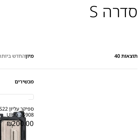
סדרה S
תוצאות
40
מיון
החדש ביותר
מכשירים
ספיקר
Ultra - S908
₪
200.00