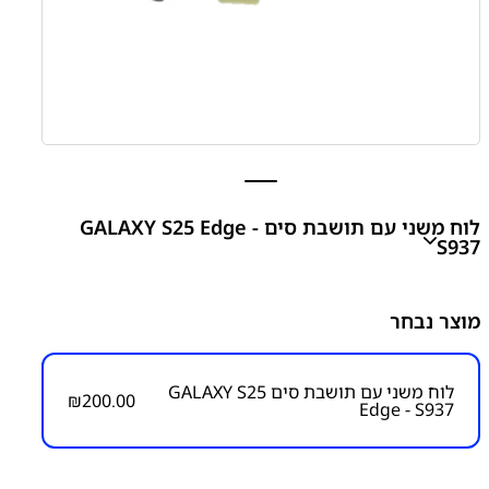
לוח משני עם תושבת סים GALAXY S25 Edge -
S937
GALAXY S25 Edge - S937
Sim Card Board
מוצר נבחר
₪
200.00
לוח משני עם תושבת סים GALAXY S25
₪
200.00
Edge - S937
מק"ט יצרן:
מק״ט:
6000000254
קטגוריות:
GALAXY S25 Edge - S937
חלקי חילוף עפ"י
דגמי מכשירים
כבל שטוח ראשי/לשקע טעינה/הדלקה ווליום