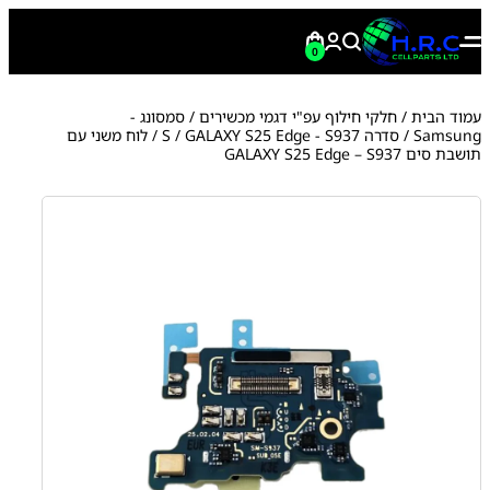
0
עמוד הבית
/
חלקי חילוף עפ"י דגמי מכשירים
/
סמסונג -
Samsung
/
סדרה S
GALAXY S25 Edge - S937
/
/ לוח משני עם
תושבת סים GALAXY S25 Edge – S937