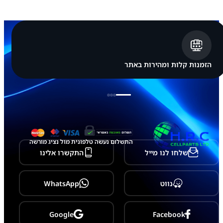
ם
G
A
L
A
X
Y
S
הזמנות קלות ומהירות באתר
2
5
E
d
g
e
-
S
9
התשלום נעשה טלפונית מול נציג מורשה
3
שלחו לנו מייל
התקשרו אלינו
7
נווט
WhatsApp
Google
Facebook