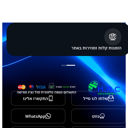
ג
ב
ל
א
פ
ל
א
י
י
פ
הזמנות קלות ומהירות באתר
ו
ן
a
p
p
l
e
i
P
התשלום נעשה טלפונית מול נציג מורשה
h
שלחו לנו מייל
התקשרו אלינו
o
n
e
1
נווט
WhatsApp
7
P