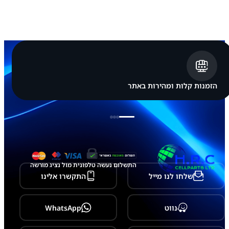
ר
כ
ב
ת
ג
ב
א
ח
ו
ר
הזמנות קלות ומהירות באתר
י
S
a
m
s
u
n
g
G
התשלום נעשה טלפונית מול נציג מורשה
a
שלחו לנו מייל
התקשרו אלינו
l
a
x
y
נווט
WhatsApp
S
2