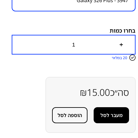
Galaxy S26 Plus - S947
מק״ט:
6500000069
קטגוריות:
GALAXY S26 PLUS – S947
חלקי חילוף עפ"י
דגמי מכשירים
מדבקה תואמת להרכבת גב אחורי
מדבקות
להרכבת מכשירים
סדרה S
סדרה S
סמסונג
סמסונג -
בחרו כמות
Samsung
כ
מ
ו
20 במלאי
ת
ש
ל
מ
ד
ב
סה״כ
15.00
₪
ק
ה
ת
ו
מעבר לסל
הוספה לסל
א
מ
ת
ל
ה