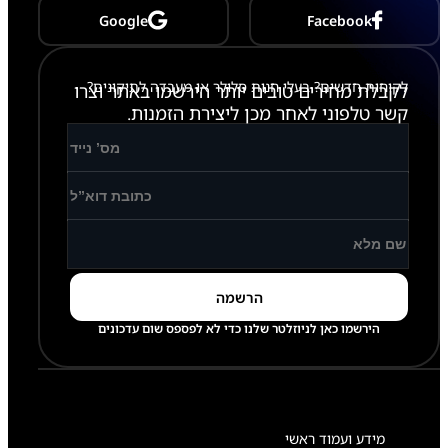
6
Google
Facebook
P
l
u
s
לקוחות חדשים? בעלי חנות סלולר או מעבדה לתיקונים?
לקבלת מחירים טובים יותר הירשמו באתר וצרו
-
S
קשר טלפוני לאחר מכן ליצירת הזמנות.
9
4
7
הירשמו כאן לניוזלטר שלנו כדי לא לפספס שום עדכונים
מידע ועמוד ראשי