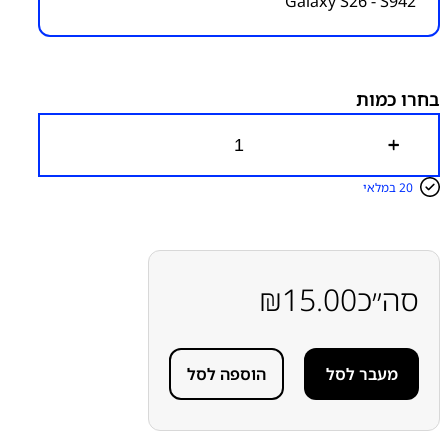
Galaxy S26 - S942
מק״ט:
6500000068
קטגוריות:
GALAXY S26 – S942
חלקי חילוף עפ"י דגמי
מכשירים
מדבקה תואמת להרכבת גב אחורי
מדבקות
להרכבת מכשירים
סדרה S
סדרה S
סמסונג
סמסונג -
בחרו כמות
Samsung
כ
מ
ו
20 במלאי
ת
ש
ל
מ
ד
ב
סה״כ
15.00
₪
ק
ה
ת
ו
מעבר לסל
הוספה לסל
א
מ
ת
ל
ה