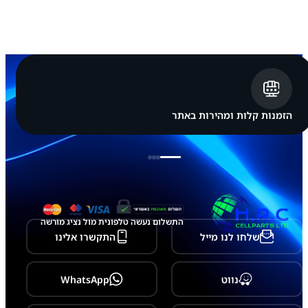
ר
כ
ב
ת
ג
ב
א
ח
ו
ר
הזמנות קלות ומהירות באתר
י
S
a
m
s
u
n
g
G
התשלום נעשה טלפונית מול נציג מורשה
a
שלחו לנו מייל
התקשרו אלינו
l
a
x
y
נווט
WhatsApp
S
2