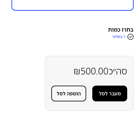
מק״ט:
6300000017
קטגוריות:
אייפון iPhone 15 Pro Max
אפל
אפל - Apple
חלקי חילוף עפ"י דגמי מכשירים
מכלול מצלמה
מצלמות
חדשות אפל SERVICE PACK
בחרו כמות
1 במלאי
סה״כ
500.00
₪
מעבר לסל
הוספה לסל