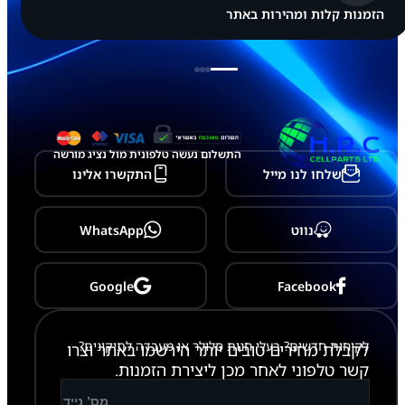
הזמנות קלות ומהירות באתר
התשלום נעשה טלפונית מול נציג מורשה
שלחו לנו מייל
התקשרו אלינו
נווט
WhatsApp
Google
Facebook
לקוחות חדשים? בעלי חנות סלולר או מעבדה לתיקונים?
לקבלת מחירים טובים יותר הירשמו באתר וצרו
קשר טלפוני לאחר מכן ליצירת הזמנות.