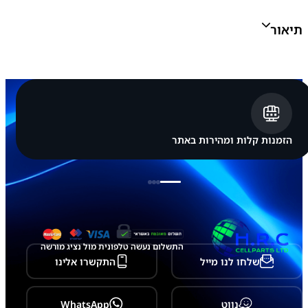
כ
ש
תיאור
י
ר
ש
י
א
ו
מ
י
ר
ד
הזמנות קלות ומהירות באתר
מ
י
X
i
a
o
m
i
P
התשלום נעשה טלפונית מול נציג מורשה
o
שלחו לנו מייל
התקשרו אלינו
c
o
7
X
נווט
WhatsApp