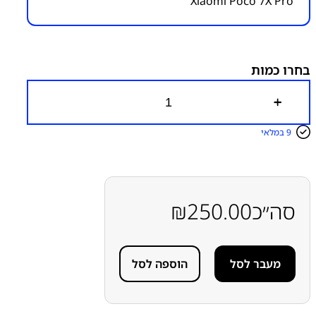
Xiaomi Poco 7X Pro
מק״ט:
1500000044
קטגוריות:
Xiaomi Poco 7X Pro
מסכים עם מסגרת
שיאומי
שיאומי רדמי - Xiaomi Redmi
בחרו כמות
כ
מ
ו
9 במלאי
ת
ש
ל
מ
ס
ך
סה״כ
250.00
₪
ע
ם
מ
ס
מעבר לסל
הוספה לסל
ג
ר
ת
ל
מ