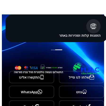
ר
ת
G
a
l
a
x
y
A
הזמנות קלות ומהירות באתר
0
2
2
-
A
0
2
התשלום נעשה טלפונית מול נציג מורשה
שלחו לנו מייל
התקשרו אלינו
נווט
WhatsApp