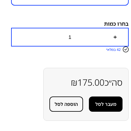
קטגוריות:
A022 - A02
חלקי חילוף עפ"י דגמי מכשירים
מסכים / מכלולי תצוגה
מסכים תואמים עם/ללא מסגרת
סדרה A
סדרה A
סדרה A
סמסונג
סמסונג - Samsung
בחרו כמות
כ
מ
ו
42 במלאי
ת
ש
ל
מ
ס
ך
סה״כ
175.00
₪
ת
ו
א
ם
מעבר לסל
הוספה לסל
ל
ל
א
מ
ס
ג