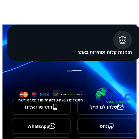
א
ק
ט
ב
ת
מ
ש
ו
מ
ש
הזמנות קלות ומהירות באתר
ת
I
P
H
O
N
E
1
3
התשלום נעשה טלפונית מול נציג מורשה
(
שלחו לנו מייל
התקשרו אלינו
U
S
E
D
נווט
WhatsApp
)