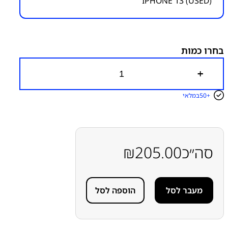
IPHONE 13 (USED)
מק״ט:
1450000003
קטגוריות:
אייפון iPhone 13
אפל
סוללות
סוללות
מתאקטבת משומשת
בחרו כמות
כ
מ
ו
50+
במלאי
ת
ש
ל
ס
ו
ל
סה״כ
205.00
₪
ל
ה
ת
ו
מעבר לסל
הוספה לסל
א
מ
ת
מ
ת