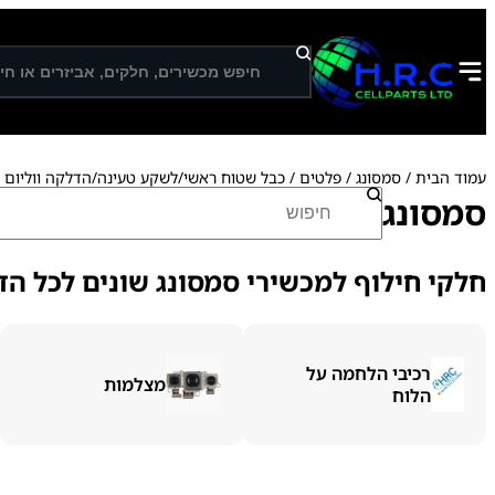
ח
י
פ
ו
ש
עמוד הבית
/
סמסונג
/
פלטים
/
כבל שטוח ראשי/לשקע טעינה/הדלקה ווליום
/
ח
סמסונג
י
פ
ו
חלקי חילוף למכשירי סמסונג שונים לכל הדג
ש
רכיבי הלחמה על
מצלמות
הלוח