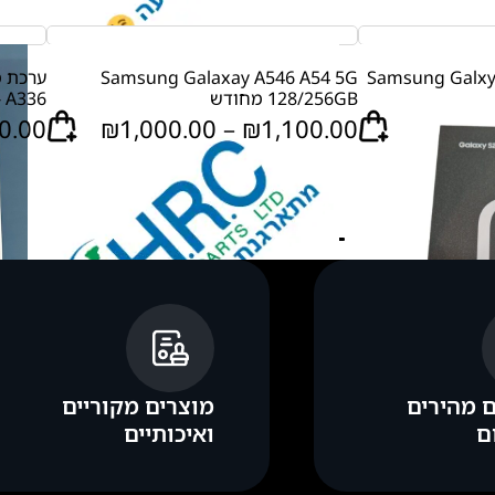
Samsung Galxy S26 Ul
Samsung Galaxay A546 A54 5G
128/256GB מחודש
- A336
ט
0.00
₪
1,000.00
–
₪
1,100.00
ו
ו
ח
מ
ח
י
ר
י
ם
 מהירים
מוצרים מקוריים
:
ם
ואיכותיים
₪