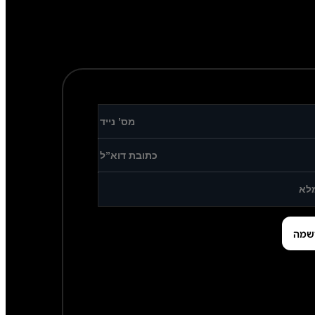
3
,
5
0
0
.
0
0
ע
ד
₪
4
,
1