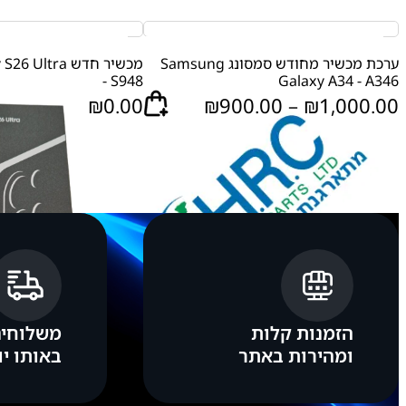
ערכת מכשיר מחודש סמסונג Samsung
מכשיר חדש tra
- S948
Galaxy A34 - A346
₪
0.00
₪
900.00
–
₪
1,000.00
ו
ו
י
י
הזמנות קלות
משלוחים
:
ומהירות באתר
באותו יו