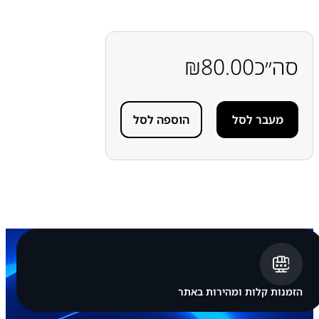
ש
ל
כ
ב
ל
סה״כ
80.00
₪
מ
ד
פ
ס
מעבר לסל
הוספה לסל
ת
2
מ
ט
ר
U
S
B
2
.
0
הזמנות קלות ומהירות באתר