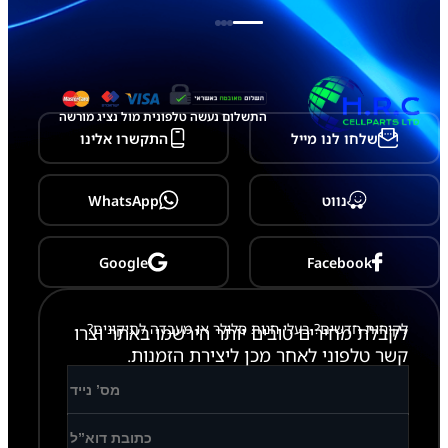
התשלום נעשה טלפונית מול נציג מורשה
שלחו לנו מייל
התקשרו אלינו
נווט
WhatsApp
Google
Facebook
לקוחות חדשים? בעלי חנות סלולר או מעבדה לתיקונים?
לקבלת מחירים טובים יותר הירשמו באתר וצרו
קשר טלפוני לאחר מכן ליצירת הזמנות.