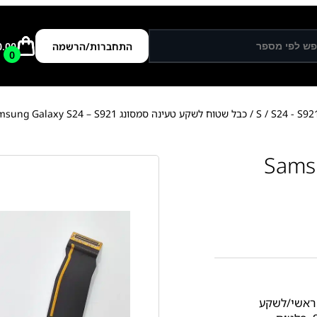
התחברות/הרשמה
0.00
0
S24 - S92
/
/ כבל שטוח לשקע טעינה סמסונג Samsung Galaxy S24 – S921
טעינה סמסונג Samsung
ראשי/לשקע