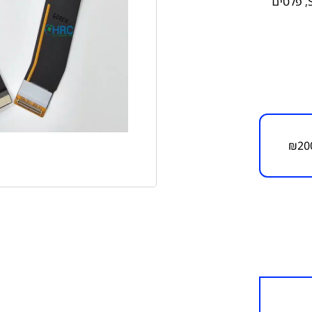
,
פלטים
₪
20