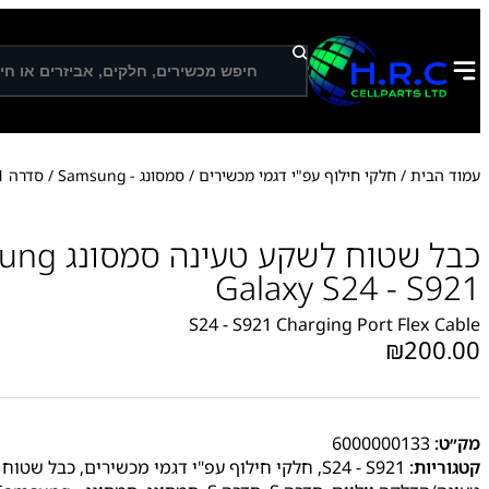
ח
י
פ
ו
ש
עמוד הבית
/
חלקי חילוף עפ"י דגמי מכשירים
/
סמסונג - Samsung
/
סדרה S
1
כבל שטוח לשקע 
Galaxy S24 - S921
S24 - S921 Charging Port Flex Cable
₪
200.00
מק״ט:
6000000133
קטגוריות:
S24 - S921
,
חלקי חילוף עפ"י דגמי מכשירים
,
כבל שטוח 