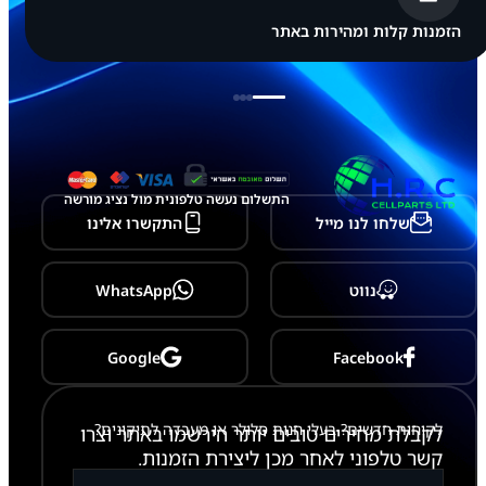
s
u
הזמנות קלות ומהירות באתר
n
g
G
a
l
a
x
y
Z
התשלום נעשה טלפונית מול נציג מורשה
F
שלחו לנו מייל
התקשרו אלינו
o
l
d
7
נווט
WhatsApp
-
F
9
6
Google
Facebook
6
לקוחות חדשים? בעלי חנות סלולר או מעבדה לתיקונים?
לקבלת מחירים טובים יותר הירשמו באתר וצרו
קשר טלפוני לאחר מכן ליצירת הזמנות.