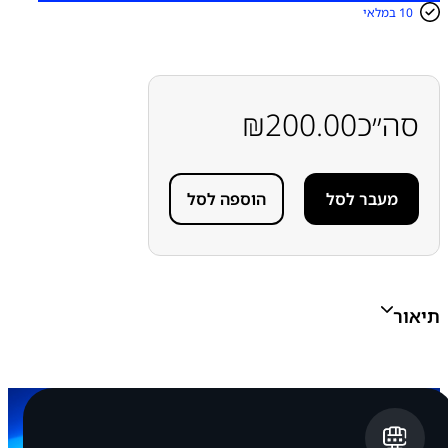
ו
10 במלאי
ת
ש
ל
ל
ו
ח
סה״כ
200.00
₪
י
ת
א
נ
מעבר לסל
הוספה לסל
ט
נ
ה
ו
מ
י
ק
תיאור
ר
ו
פ
ו
ן
S
a
m