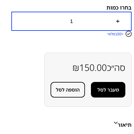
בחרו כמות
כ
מ
ו
50+
במלאי
ת
ש
ל
מ
ד
ב
סה״כ
150.00
₪
ק
ה
ל
א
מעבר לסל
הוספה לסל
ט
י
מ
ו
ת
ג
ב
תיאור
ל
א