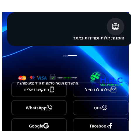
פ
ל
א
י
י
פ
ו
ן
הזמנות קלות ומהירות באתר
a
p
p
l
e
i
P
h
o
התשלום נעשה טלפונית מול נציג מורשה
n
שלחו לנו מייל
התקשרו אלינו
e
1
6
P
נווט
WhatsApp
l
u
s
Google
Facebook