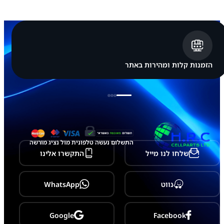
א
פ
ל
א
י
י
פ
ו
הזמנות קלות ומהירות באתר
ן
a
p
p
l
e
i
P
h
התשלום נעשה טלפונית מול נציג מורשה
o
שלחו לנו מייל
התקשרו אלינו
n
e
1
3
נווט
WhatsApp
Google
Facebook