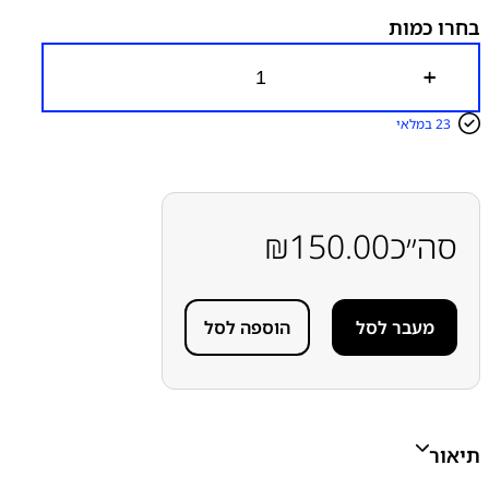
בחרו כמות
כ
מ
ו
23 במלאי
ת
ש
ל
מ
ד
ב
סה״כ
150.00
₪
ק
ה
ל
א
מעבר לסל
הוספה לסל
ט
י
מ
ו
ת
מ
ס
תיאור
ך
ל