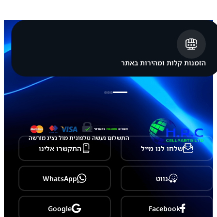
א
פ
ל
א
י
י
פ
ו
הזמנות קלות ומהירות באתר
ן
a
p
p
l
e
i
P
h
התשלום נעשה טלפונית מול נציג מורשה
o
שלחו לנו מייל
התקשרו אלינו
n
e
1
5
נווט
WhatsApp
P
r
o
M
Google
Facebook
a