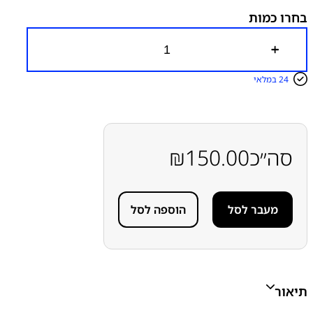
בחרו כמות
כ
מ
ו
24 במלאי
ת
ש
ל
מ
ד
ב
סה״כ
150.00
₪
ק
ה
ל
א
מעבר לסל
הוספה לסל
ט
י
מ
ו
ת
מ
ס
תיאור
ך
ל