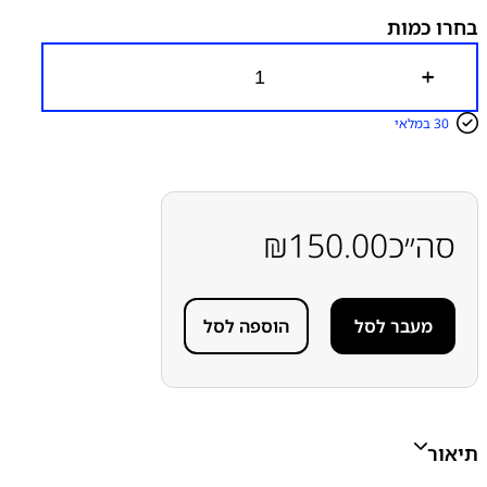
בחרו כמות
כ
מ
ו
30 במלאי
ת
ש
ל
מ
ד
ב
סה״כ
150.00
₪
ק
ה
ל
א
מעבר לסל
הוספה לסל
ט
י
מ
ו
ת
מ
ס
תיאור
ך
ל