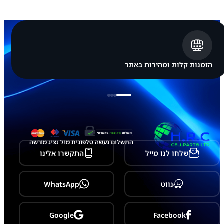
א
פ
ל
א
י
י
פ
ו
הזמנות קלות ומהירות באתר
ן
a
p
p
l
e
i
P
h
התשלום נעשה טלפונית מול נציג מורשה
o
שלחו לנו מייל
התקשרו אלינו
n
e
1
6
נווט
WhatsApp
P
l
u
s
Google
Facebook