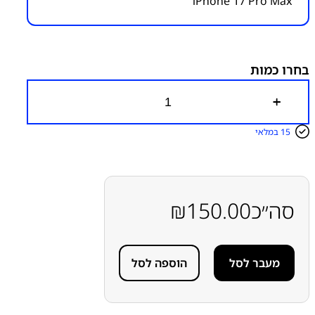
iPhone 17 Pro Max
מק״ט:
3200000040
קטגוריות:
IPHONE 17 PRO MAX
אפל
אפל - Apple
מדבקות לאטימת מסכים
מדבקות לגב/תצוגה למכשירי אפל
בחרו כמות
כ
מ
ו
15 במלאי
ת
ש
ל
מ
ד
ב
סה״כ
150.00
₪
ק
ה
ל
א
מעבר לסל
הוספה לסל
ט
י
מ
ו
ת