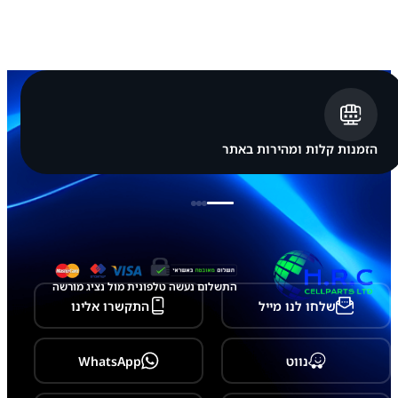
מ
ס
ך
ל
א
פ
ל
א
י
י
הזמנות קלות ומהירות באתר
פ
ו
ן
a
p
p
l
e
i
התשלום נעשה טלפונית מול נציג מורשה
P
שלחו לנו מייל
התקשרו אלינו
h
o
n
e
נווט
WhatsApp
1
7