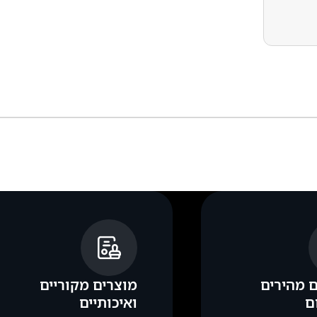
ל סמסונג להרכבת גב אחורי של סמסונג tra – G998
 מהירים
מוצרים מקוריים
ם
ואיכותיים