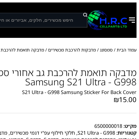
ח
י
פ
ו
ש
עמוד הבית
/
סמסונג
/
מדבקות להרכבת מכשירים
/
מדבקה תואמת להרכבת ג
מדבקה תואמת להרכבת גב אחורי סמס
Samsung S21 Ultra - G998
S21 Ultra - G998 Samsung Sticker For Back Cover
₪
15.00
מק״ט:
6500000018
קטגוריות:
S21 Ultra - G998
,
חלקי חילוף עפ"י דגמי מכשירים
,
מדב