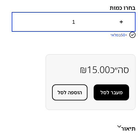
להרכבת מכשירים
סדרה S
סמסונג
סמסונג - Samsung
בחרו כמות
כ
מ
ו
50+
במלאי
ת
ש
ל
מ
ד
ב
סה״כ
15.00
₪
ק
ה
ת
ו
מעבר לסל
הוספה לסל
א
מ
ת
ל
ה
ר
כ
תיאור
ב
ת