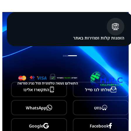
ג
ב
א
ח
ו
ר
י
G
הזמנות קלות ומהירות באתר
A
L
A
X
Y
S
2
3
U
התשלום נעשה טלפונית מול נציג מורשה
l
שלחו לנו מייל
התקשרו אלינו
t
r
a
-
נווט
WhatsApp
S
9
1
8
Google
Facebook