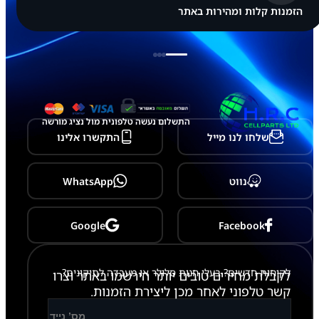
הזמנות קלות ומהירות באתר
התשלום נעשה טלפונית מול נציג מורשה
שלחו לנו מייל
התקשרו אלינו
נווט
WhatsApp
Google
Facebook
לקוחות חדשים? בעלי חנות סלולר או מעבדה לתיקונים?
לקבלת מחירים טובים יותר הירשמו באתר וצרו
קשר טלפוני לאחר מכן ליצירת הזמנות.