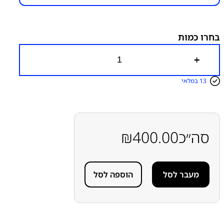
שקע טעינה
בחרו כמות
כ
מ
ו
13 במלאי
ת
ש
ל
מ
כ
ל
סה״כ
400.00
₪
ו
ל
ש
ק
מעבר לסל
הוספה לסל
ע
ט
ע
י
נ
ה