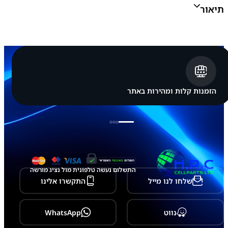
א
תיאור
פ
ל
א
י
י
פ
ו
ן
A
p
הזמנות קלות ומהירות באתר
p
l
e
i
P
h
o
n
e
התשלום נעשה טלפונית מול נציג מורשה
1
שלחו לנו מייל
התקשרו אלינו
4
P
r
o
נווט
WhatsApp