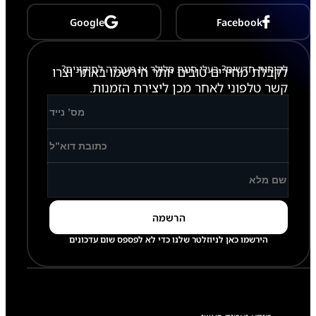
Google
Facebook
לקוחות חדשים? בעלי חנות סלולר או מעבדה לתיקונים?
לקבלת מחירים טובים יותר הירשמו באתר וצרו
קשר טלפוני לאחר מכן ליצירת הזמנות.
הירשמו כאן לניוזלטר שלנו כדי לא לפספס שום עדכונים