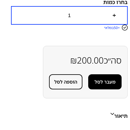
בחרו כמות
כ
מ
ו
50+
במלאי
ת
ש
ל
מ
כ
ל
סה״כ
200.00
₪
ו
ל
ש
ק
מעבר לסל
הוספה לסל
ע
ט
ע
י
נ
ה
G
תיאור
A
L
A