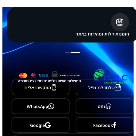
X
Y
S
2
5
U
L
הזמנות קלות ומהירות באתר
T
R
A
-
S
9
3
8
התשלום נעשה טלפונית מול נציג מורשה
שלחו לנו מייל
התקשרו אלינו
נווט
WhatsApp
Google
Facebook