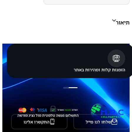
י
נ
ה
S
תיאור
a
m
s
u
n
g
G
a
l
a
הזמנות קלות ומהירות באתר
x
y
S
2
6
-
S
9
4
התשלום נעשה טלפונית מול נציג מורשה
2
שלחו לנו מייל
התקשרו אלינו