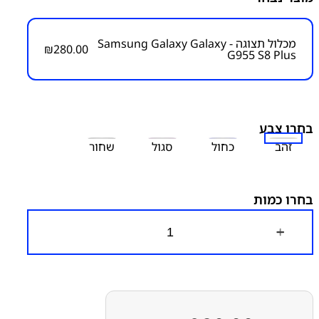
מק״ט:
1000000018
מכלול תצוגה - Samsung Galaxy Galaxy
₪
280.00
G955 S8 Plus
קטגוריות:
Galaxy S8 Plus - G955
חלקי חילוף עפ"י דגמי
מכשירים
סדרה S
סמסונג
בחרו צבע
זהב
כחול
סגול
שחור
בחרו כמות
כ
מ
ו
ת
ש
ל
מ