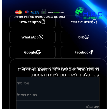
x
y
G
9
התשלום נעשה טלפונית מול נציג מורשה
5
שלחו לנו מייל
התקשרו אלינו
5
S
8
P
נווט
WhatsApp
l
u
s
Google
Facebook
לקוחות חדשים? בעלי חנות סלולר או מעבדה לתיקונים?
לקבלת מחירים טובים יותר הירשמו באתר וצרו
קשר טלפוני לאחר מכן ליצירת הזמנות.