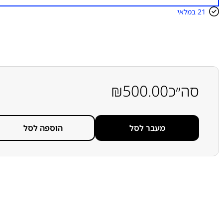
מ
ו
21 במלאי
ת
ש
ל
מ
ס
ך
א
י
סה״כ
500.00
₪
כ
ו
ת
י
I
מעבר לסל
הוספה לסל
N
C
E
L
L
א
פ
ל
א
י
י
פ