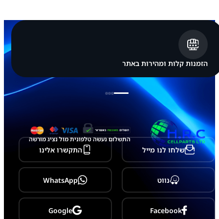
ו
נ
ג
S
a
m
s
u
הזמנות קלות ומהירות באתר
n
g
G
a
l
a
x
y
T
התשלום נעשה טלפונית מול נציג מורשה
a
שלחו לנו מייל
התקשרו אלינו
b
S
8
נווט
WhatsApp
Google
Facebook