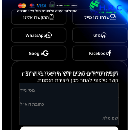
y
-
התשלום נעשה טלפונית מול נציג מורשה
A
שלחו לנו מייל
התקשרו אלינו
3
5
6
/
נווט
WhatsApp
A
5
5
6
Google
Facebook
/
M
3
5
לקוחות חדשים? בעלי חנות סלולר או מעבדה לתיקונים?
לקבלת מחירים טובים יותר הירשמו באתר וצרו
6
קשר טלפוני לאחר מכן ליצירת הזמנות.