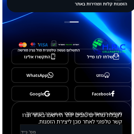
הזמנות קלות ומהירות באתר
התשלום נעשה טלפונית מול נציג מורשה
שלחו לנו מייל
התקשרו אלינו
נווט
WhatsApp
Google
Facebook
לקוחות חדשים? בעלי חנות סלולר או מעבדה לתיקונים?
לקבלת מחירים טובים יותר הירשמו באתר וצרו
קשר טלפוני לאחר מכן ליצירת הזמנות.