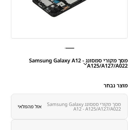
מסך מקורי סמסונג Samsung Galaxy A12 -
A125/A127/A022
A12 LCD Assembly For A022/A125/A127
מוצר נבחר
₪
200.00
מסך מקורי סמסונג Samsung Galaxy
אזל מהמלאי
A12 - A125/A127/A022
מק"ט יצרן:
מק״ט:
1000000185
קטגוריות:
Galaxy A12 - A125
חלקי חילוף עפ"י דגמי
מכשירים
מסכים / מכלולי תצוגה
סדרה A
סדרה A
סמסונג