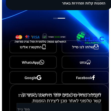
הזמנות קלות ומהירות באתר
התשלום נעשה טלפונית מול נציג מורשה
שלחו לנו מייל
התקשרו אלינו
נווט
WhatsApp
Google
Facebook
לקוחות חדשים? בעלי חנות סלולר או מעבדה לתיקונים?
לקבלת מחירים טובים יותר הירשמו באתר וצרו
קשר טלפוני לאחר מכן ליצירת הזמנות.