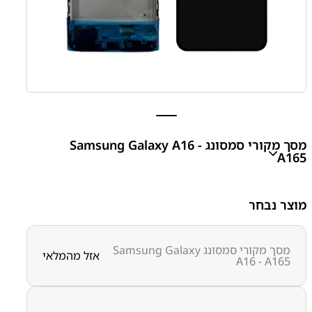
מסך מקורי סמסונג Samsung Galaxy A16 -
A165
A16 - A165 LCD Assembly
מוצר נבחר
₪
230.00
מסך מקורי סמסונג Samsung Galaxy
אזל מהמלאי
A16 - A165
מק"ט יצרן:
מק״ט:
1000000012
קטגוריות:
Galaxy A16 - A165
חלקי חילוף עפ"י דגמי
מכשירים
מסכים / מכלולי תצוגה
סדרה A
סדרה A
סמסונג