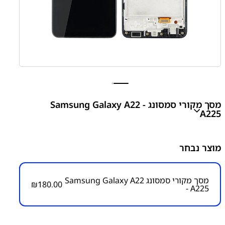
מסך מקורי סמסונג Samsung Galaxy A22 -
A225
Galaxy A22 - A225 LCD Assembly
מוצר נבחר
₪
180.00
מסך מקורי סמסונג Samsung Galaxy A22
₪
180.00
- A225
מק"ט יצרן:
מק״ט:
1000000205
קטגוריות:
Galaxy A22 - A225
חלקי חילוף עפ"י דגמי
מכשירים
מסכים / מכלולי תצוגה
סדרה A
סדרה A
סמסונג