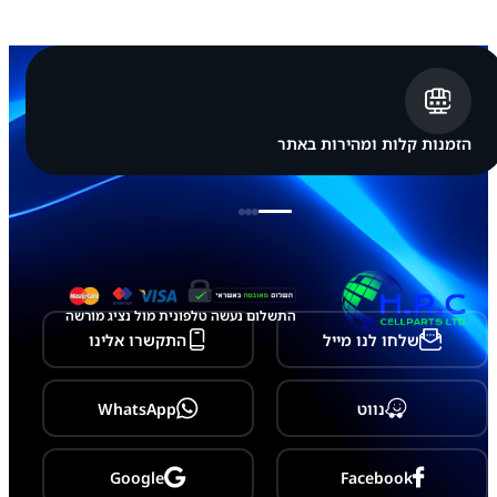
m
s
u
n
g
G
a
l
הזמנות קלות ומהירות באתר
a
x
y
A
2
2
-
A
2
התשלום נעשה טלפונית מול נציג מורשה
2
שלחו לנו מייל
התקשרו אלינו
5
נווט
WhatsApp
Google
Facebook