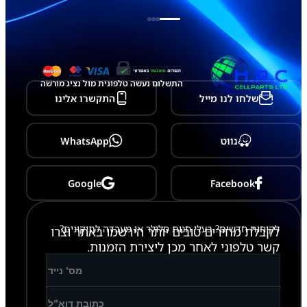
F
O
L
D
6
-
F
התשלום נעשה טלפונית מול נציג מורשה
9
שלחו לנו מייל
התקשרו אלינו
5
6
נווט
WhatsApp
Google
Facebook
לקוחות חדשים? בעלי חנות סלולר או מעבדה לתיקונים?
לקבלת מחירים טובים יותר הירשמו באתר וצרו
קשר טלפוני לאחר מכן ליצירת הזמנות.