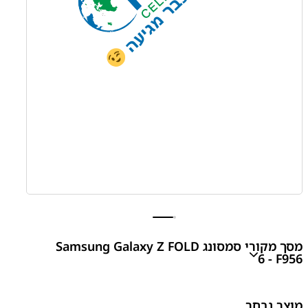
מסך מקורי סמסונג Samsung Galaxy Z FOLD
6 - F956
Z FOLD 6 - F956 Main Screen With Frame
מוצר נבחר
₪
2,070.00