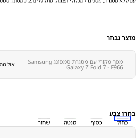
עם/ללא מסגרת
,
מסכים / מכלולי תצוגה
,
מתקפלים Z
,
סמסונג
,
סמסונג -
מוצר נבחר
מסך מקורי עם מסגרת סמסונג Samsung
אזל מה
Galaxy Z Fold 7 - F966
בחרו צבע
כחול
כסוף
מנטה
שחור