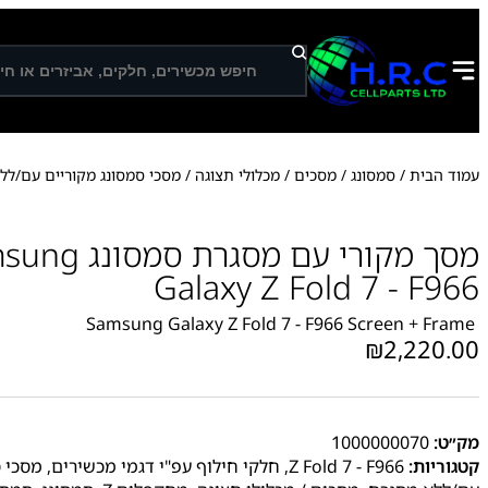
ח
י
פ
ו
ש
עמוד הבית
/
סמסונג
/
מסכים / מכלולי תצוגה
/
מסכי סמסונג מקוריים עם/לל
מסך מקורי עם מסגרת 
Galaxy Z Fold 7 - F966
Samsung Galaxy Z Fold 7 - F966 Screen + Frame
₪
2,220.00
מק״ט:
1000000070
קטגוריות:
Z Fold 7 - F966
,
חלקי חילוף עפ"י דגמי מכשירים
,
מסכי ס