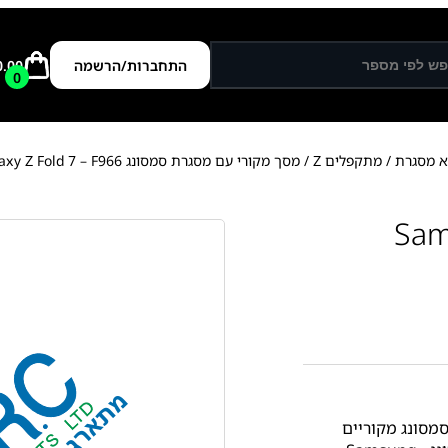
התחברות/הרשמה
0.00
0
א מסגרת
/
מתקפלים Z
/ מסך מקורי עם מסגרת סמסונג Samsung Galaxy Z Fold 7 – F966
סמסונג Samsung
מסונג מקוריים