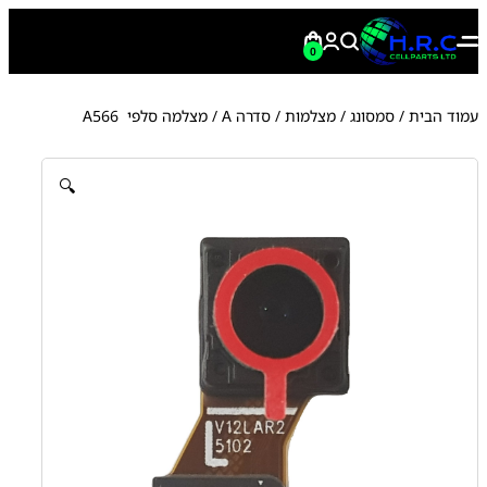
0
עמוד הבית
/
סמסונג
/
מצלמות
/
סדרה A
/ מצלמה סלפי A566
🔍