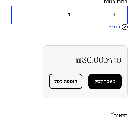
בחרו כמות
כ
מ
ו
9 במלאי
ת
ש
ל
מ
צ
ל
סה״כ
80.00
₪
מ
ה
ס
מעבר לסל
הוספה לסל
ל
פ
י
A
5
תיאור
6
6