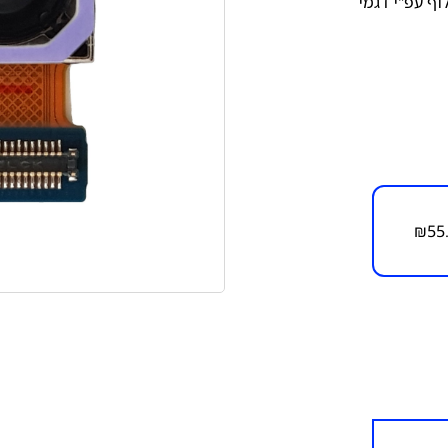
וף עפ"י דגמי
₪
55