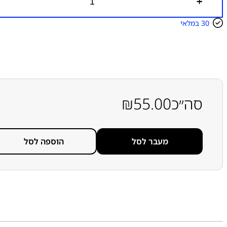
כ
מ
ו
30 במלאי
ת
ש
ל
מ
צ
ל
מ
ה
סה״כ
55.00
₪
ר
א
ש
י
מעבר לסל
הוספה לסל
ת
(
א
מ
צ
ע
י
ת
)