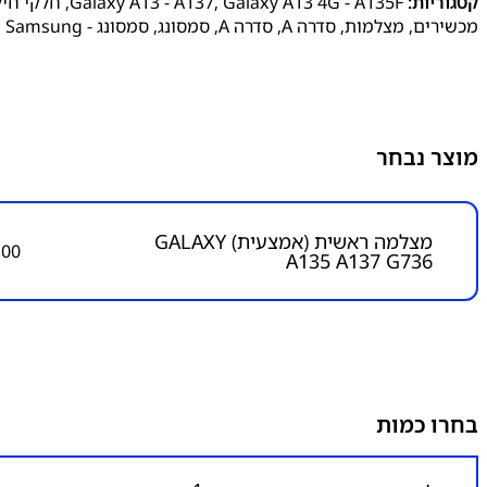
קטגוריות:
Galaxy A13 4G - A135F
,
Galaxy A13 - A137
,
חלקי חיל
מכשירים
,
מצלמות
,
סדרה A
,
סדרה A
,
סמסונג
,
סמסונג - Samsung
מוצר נבחר
מצלמה ראשית (אמצעית) GALAXY
.00
A135 A137 G736
בחרו כמות