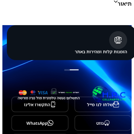
תיאור
צ
ע
י
ת
G
A
L
A
X
הזמנות קלות ומהירות באתר
Y
A
1
7
-
A
2
6
/
התשלום נעשה טלפונית מול נציג מורשה
A
שלחו לנו מייל
התקשרו אלינו
1
7
5
-
נווט
WhatsApp
A
2