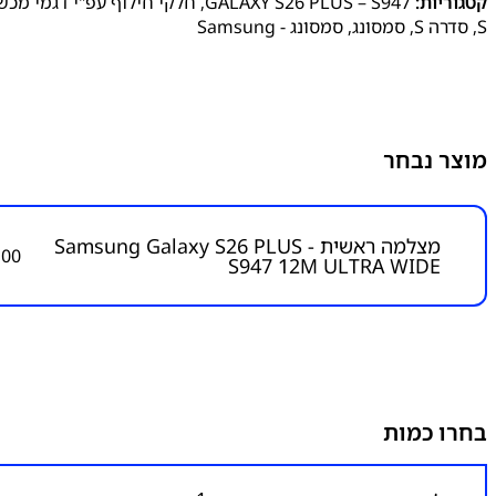
קטגוריות:
GALAXY S26 PLUS – S947
,
חלקי חילוף עפ"י דגמי מכש
S
,
סדרה S
,
סמסונג
,
סמסונג - Samsung
מוצר נבחר
מצלמה ראשית Samsung Galaxy S26 PLUS -
.00
S947 12M ULTRA WIDE
בחרו כמות