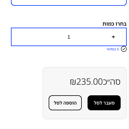
מק"ט יצרן:
מק״ט:
6200000121
קטגוריות:
GALAXY S26 ULTRA – S948
חלקי חילוף עפ"י
דגמי מכשירים
מצלמות
סדרה S
סדרה S
סמסונג
סמסונג -
בחרו כמות
Samsung
כ
מ
ו
5 במלאי
ת
ש
ל
מ
צ
ל
סה״כ
235.00
₪
מ
ה
ר
א
מעבר לסל
הוספה לסל
ש
י
ת
S
a
m