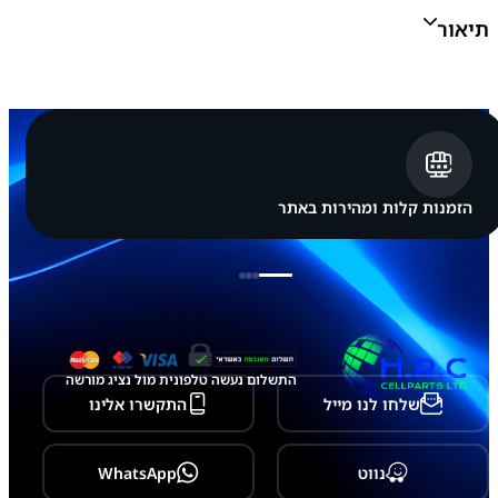
s
תיאור
u
n
g
G
a
l
a
x
y
S
הזמנות קלות ומהירות באתר
2
6
U
l
t
r
a
-
S
התשלום נעשה טלפונית מול נציג מורשה
9
שלחו לנו מייל
התקשרו אלינו
4
8
2
0
נווט
WhatsApp
0