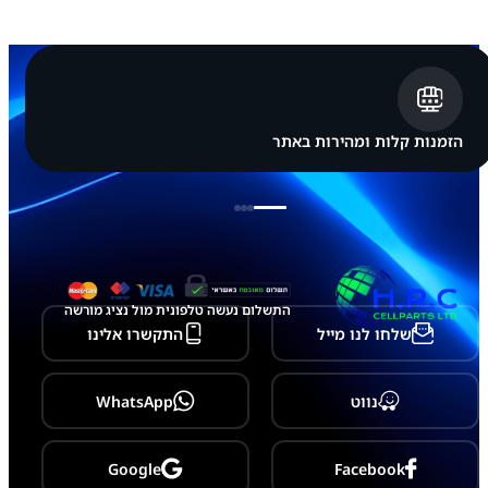
ן
i
P
h
o
n
e
1
הזמנות קלות ומהירות באתר
6
P
r
o
S
e
r
v
i
התשלום נעשה טלפונית מול נציג מורשה
c
שלחו לנו מייל
התקשרו אלינו
e
P
a
c
נווט
WhatsApp
k
Google
Facebook