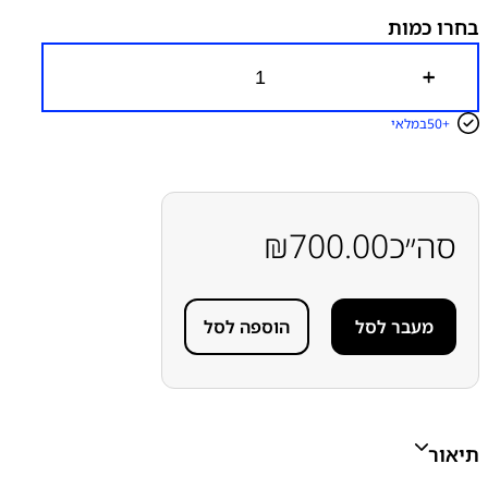
בחרו כמות
כ
מ
ו
50+
במלאי
ת
ש
ל
ס
ו
ל
סה״כ
700.00
₪
ל
ה
מ
ק
מעבר לסל
הוספה לסל
ו
ר
י
ת
א
י
י
תיאור
פ
ו