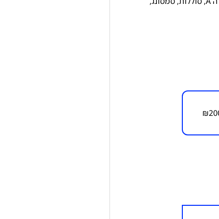
 A
,
סוללות
,
סמסונג
,
₪
20