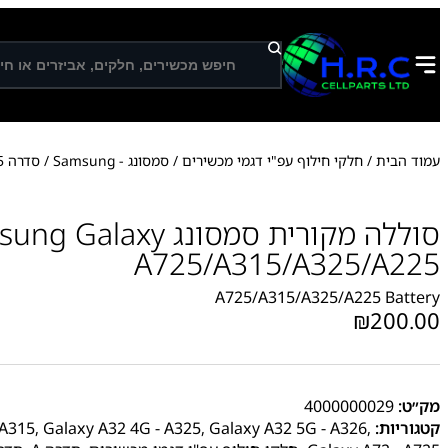
ח
י
פ
ו
ש
עמוד הבית
/
חלקי חילוף עפ"י דגמי מכשירים
/
סמסונג - Samsung
/
סדרה A
5
סוללה מקורית סמסונג alaxy
A725/A315/A325/A225
A725/A315/A325/A225 Battery
₪
200.00
מק״ט:
4000000029
קטגוריות:
,
Galaxy A32 5G - A326
,
Galaxy A32 4G - A325
,
 A315