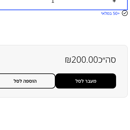
כ
מ
ו
50+
במלאי
ת
ש
ל
ס
ו
ל
ל
ה
סה״כ
200.00
₪
מ
ק
ו
ר
י
מעבר לסל
הוספה לסל
ת
ס
מ
ס
ו
נ
ג
S
a
m