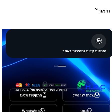
מ
ס
תיאור
ו
נ
ג
S
a
m
s
u
n
g
הזמנות קלות ומהירות באתר
G
a
l
a
x
y
T
a
b
התשלום נעשה טלפונית מול נציג מורשה
A
שלחו לנו מייל
התקשרו אלינו
8
.
0
-
נווט
WhatsApp