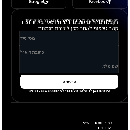
7
Google
Facebook
5
G
-
A
לקוחות חדשים? בעלי חנות סלולר או מעבדה לתיקונים?
לקבלת מחירים טובים יותר הירשמו באתר וצרו
2
קשר טלפוני לאחר מכן ליצירת הזמנות.
6
6
/
A
1
6
5
/
A
1
6
6
/
הירשמו כאן לניוזלטר שלנו כדי לא לפספס שום עדכונים
A
1
7
5
/
A
מידע ועמוד ראשי
1
אודותינו
7