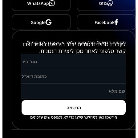
o
נווט
WhatsApp
l
d
3
-
Google
Facebook
F
9
2
לקוחות חדשים? בעלי חנות סלולר או מעבדה לתיקונים?
6
לקבלת מחירים טובים יותר הירשמו באתר וצרו
קשר טלפוני לאחר מכן ליצירת הזמנות.
הירשמו כאן לניוזלטר שלנו כדי לא לפספס שום עדכונים