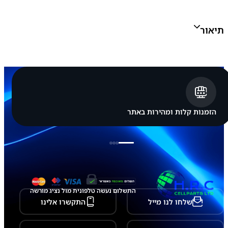
ק
ו
ר
תיאור
י
ת
ס
מ
ס
ו
נ
ג
S
a
הזמנות קלות ומהירות באתר
m
s
u
n
g
G
a
l
a
התשלום נעשה טלפונית מול נציג מורשה
x
שלחו לנו מייל
התקשרו אלינו
y
Z
F