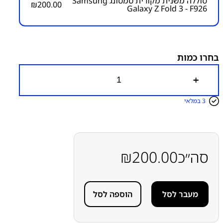
סוללה משנית מקורית סמסונג Samsung
₪
200.00
Galaxy Z Fold 3 - F926
מק"ט יצרן:
מק״ט:
4000000047
קטגוריות:
Z Fold 3 - F926
חלקי חילוף עפ"י דגמי מכשירים
מתקפלים Z
סוללות
סמסונג
סמסונג - Samsung
בחרו כמות
כ
מ
ו
3 במלאי
ת
ש
ל
ס
ו
ל
סה״כ
200.00
₪
ל
ה
מ
ש
מעבר לסל
הוספה לסל
נ
י
ת
מ