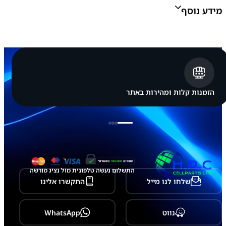
ר
מידע נוסף
י
ל
ה
ר
כ
מסך:
פנימי, חיצוני
ב
ת
ת
צ
ו
הזמנות קלות ומהירות באתר
ג
ה
מ
ש
נ
י
ת
Z
F
התשלום נעשה טלפונית מול נציג מורשה
O
שלחו לנו מייל
התקשרו אלינו
L
D
4
-
נווט
WhatsApp
F
9