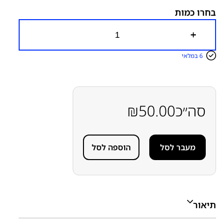
מדבקות להרכבת מכשירים
מתקפלים Z
סמסונג
סמסונג -
בחרו כמות
Samsung
ערכת (סט-קיט) מדבקות להרכבת תצוגה-מסך
כ
מ
ו
6 במלאי
ת
ש
ל
ס
ט
(
סה״כ
50.00
₪
ק
י
ט
)
מעבר לסל
הוספה לסל
מ
ד
ב
ק
ו
ת
מ
תיאור
ק
ו