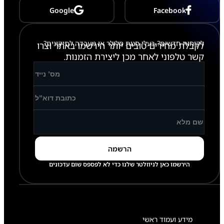
S
Google
Facebook
1
0
F
E
לקוחות חדשים? בעלי חנות סלולר או מעבדה לתיקונים?
לקבלת מחירים טובים יותר הירשמו באתר וצרו
X
5
קשר טלפוני לאחר מכן ליצירת הזמנות.
2
0
/
X
5
2
6
הירשמו כאן לניוזלטר שלנו כדי לא לפספס שום עדכונים
מידע ועמוד ראשי