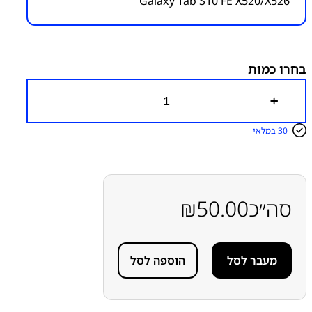
Galaxy Tab S10 FE X520/X526
מק״ט:
6100000033
קטגוריות:
Samsung Galaxy Tab S10 FE - X520/X526
חלקי חילוף עפ"י דגמי מכשירים
טאבלטים S
מדבקות
להרכבת מכשירים
ערכת (סט-קיט) מדבקות להרכבת
בחרו כמות
תצוגה-מסך
כ
מ
ו
30 במלאי
ת
ש
ל
ס
ט
(
סה״כ
50.00
₪
ק
י
ט
)
מעבר לסל
הוספה לסל
מ
ד
ב
ק
ו