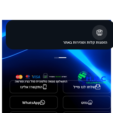
ת
מ
ק
ו
ר
י
ל
ה
ר
כ
הזמנות קלות ומהירות באתר
ב
ת
ת
צ
ו
ג
ה
G
a
התשלום נעשה טלפונית מול נציג מורשה
l
שלחו לנו מייל
התקשרו אלינו
a
x
y
T
נווט
WhatsApp
a
b