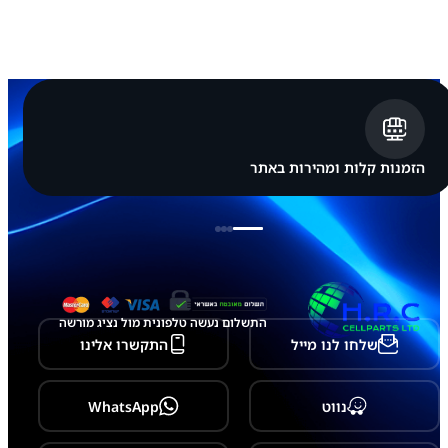
ת
מ
ק
ו
ר
י
ל
ה
ר
כ
הזמנות קלות ומהירות באתר
ב
ת
ת
צ
ו
ג
ה
G
a
התשלום נעשה טלפונית מול נציג מורשה
l
שלחו לנו מייל
התקשרו אלינו
a
x
y
T
נווט
WhatsApp
a
b