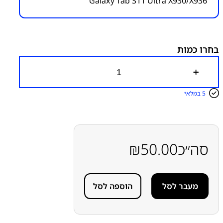
Galaxy Tab S11 Ultra X930/X936
מק״ט:
6100000044
קטגוריות:
Samsung Galaxy Tab S11 Ultra - X930/X936
חלקי חילוף עפ"י דגמי מכשירים
טאבלטים S
מדבקות
להרכבת מכשירים
ערכת (סט-קיט) מדבקות להרכבת
בחרו כמות
תצוגה-מסך
כ
מ
ו
5 במלאי
ת
ש
ל
ס
ט
(
סה״כ
50.00
₪
ק
י
ט
)
מעבר לסל
הוספה לסל
מ
ד
ב
ק
ו