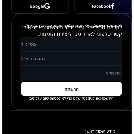
S
Google
Facebook
1
1
U
l
לקוחות חדשים? בעלי חנות סלולר או מעבדה לתיקונים?
לקבלת מחירים טובים יותר הירשמו באתר וצרו
t
r
קשר טלפוני לאחר מכן ליצירת הזמנות.
a
X
9
3
0
/
X
9
3
6
הירשמו כאן לניוזלטר שלנו כדי לא לפספס שום עדכונים
מידע ועמוד ראשי