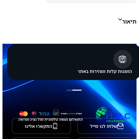
ק
ו
ת
מ
תיאור
ק
ו
ר
י
ס
מ
ס
ו
נ
ג
הזמנות קלות ומהירות באתר
ל
ה
ר
כ
ב
ת
ת
צ
ו
התשלום נעשה טלפונית מול נציג מורשה
ג
שלחו לנו מייל
התקשרו אלינו
ה
מ
ש