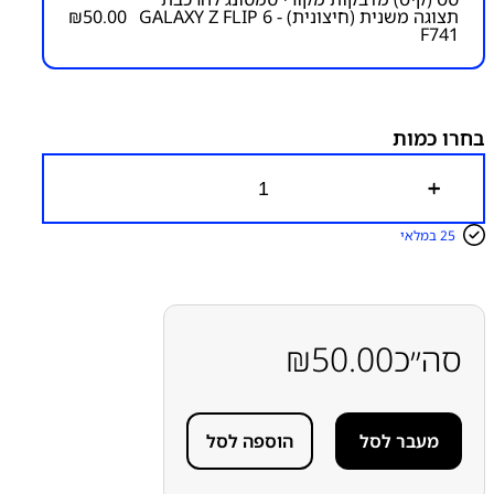
תצוגה משנית (חיצונית) GALAXY Z FLIP 6 -
50.00
₪
F741
מק"ט יצרן:
מק״ט:
6100000020
קטגוריות:
Z Flip 6 - F741
חלקי חילוף עפ"י דגמי מכשירים
מדבקות להרכבת מכשירים
סמסונג
סמסונג - Samsung
בחרו כמות
ערכת (סט-קיט) מדבקות להרכבת תצוגה-מסך
כ
מ
ו
25 במלאי
ת
ש
ל
ס
ט
(
סה״כ
50.00
₪
ק
י
ט
)
מעבר לסל
הוספה לסל
מ
ד
ב