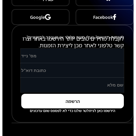
a
x
y
S
Google
Facebook
2
6
-
לקוחות חדשים? בעלי חנות סלולר או מעבדה לתיקונים?
S
לקבלת מחירים טובים יותר הירשמו באתר וצרו
9
קשר טלפוני לאחר מכן ליצירת הזמנות.
4
2
הירשמו כאן לניוזלטר שלנו כדי לא לפספס שום עדכונים