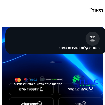
ת
מ
תיאור
ק
ו
ר
י
ס
מ
ס
ו
נ
ג
הזמנות קלות ומהירות באתר
ל
ה
ר
כ
ב
ת
ת
צ
ו
התשלום נעשה טלפונית מול נציג מורשה
ג
שלחו לנו מייל
התקשרו אלינו
ה
G
a
l
נווט
WhatsApp