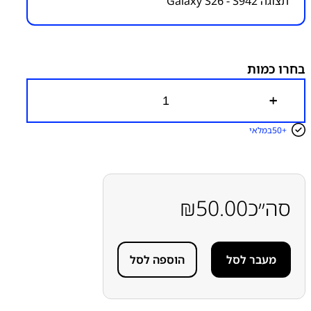
תצוגה Galaxy S26 - S942
מק״ט:
6100000046
קטגוריות:
GALAXY S26 – S942
חלקי חילוף עפ"י דגמי
מכשירים
מדבקות להרכבת מכשירים
סדרה S
סדרה S
סמסונג
סמסונג - Samsung
ערכת (סט-קיט) מדבקות
בחרו כמות
להרכבת תצוגה-מסך
כ
מ
ו
50+
במלאי
ת
ש
ל
ס
ט
(
סה״כ
50.00
₪
ק
י
ט
)
מעבר לסל
הוספה לסל
מ
ד
ב
ק
ו